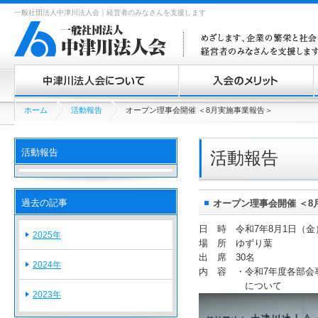
一般社団法人中津川法人会｜経営者のみなさんを支援します
中津川法人会について
ホーム
活動報告
オープン理事会開催 ＜8月実施事業報告＞
入会のメリット
活動報告
活動報告
過去の記事
オープン理事会開催 ＜8
日 時 令和7年8月1日（金
2025年
場 所 ゆずり葉
出 席 30名
2024年
内 容 ・令和7年度各部会
について
2023年